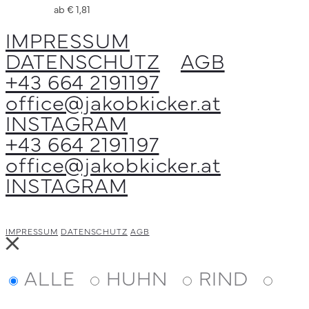
ab
€
1,81
gewählt
auf.
IMPRESSUM
werden
Die
DATENSCHUTZ
AGB
Optionen
+43 664 2191197
können
office@jakobkicker.at
auf
INSTAGRAM
der
+43 664 2191197
Produktseite
office@jakobkicker.at
gewählt
INSTAGRAM
werden
IMPRESSUM
DATENSCHUTZ
AGB
Close
ALLE
HUHN
RIND