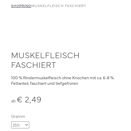
navigation
faschiert
SHOP
Pansen
RIND
MUSKELFLEISCH FASCHIERT
und
Innereien
faschiert
MUSKELFLEISCH
FASCHIERT
100 % Rindermuskelfleisch ohne Knochen mit ca. 6-8 %
Fettanteil, faschiert und tiefgefroren
€
2,49
ab
Gramm