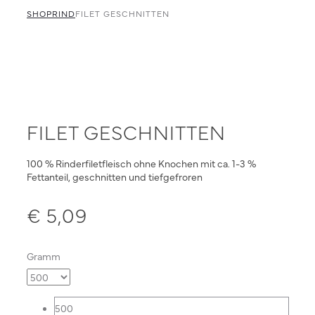
navigation
faschiert
SHOP
RIND
FILET GESCHNITTEN
FILET GESCHNITTEN
100 % Rinderfiletfleisch ohne Knochen mit ca. 1-3 %
Fettanteil, geschnitten und tiefgefroren
€
5,09
Gramm
500