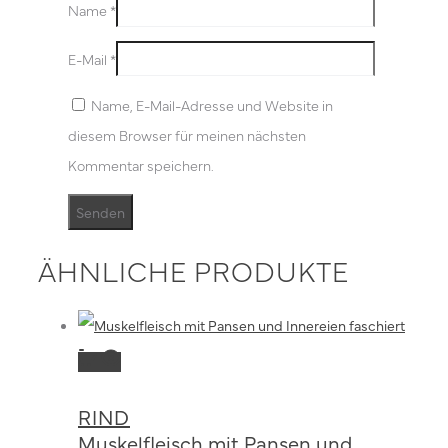
Name
*
E-Mail
*
Name, E-Mail-Adresse und Website in
diesem Browser für meinen nächsten
Kommentar speichern.
ÄHNLICHE PRODUKTE
Dieses
Ausführung
Produkt
wählen
RIND
weist
Muskelfleisch mit Pansen und
mehrere