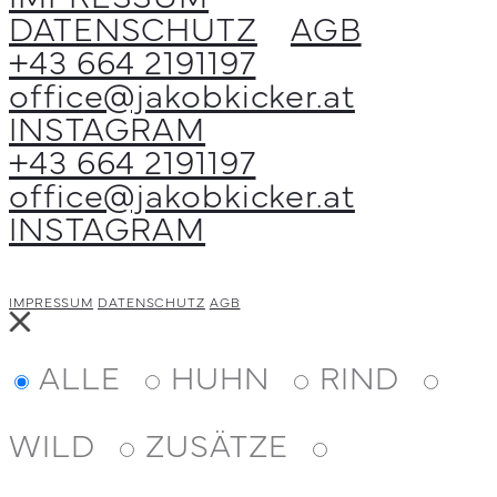
werden
DATENSCHUTZ
AGB
Optionen
+43 664 2191197
können
office@jakobkicker.at
auf
INSTAGRAM
der
+43 664 2191197
Produktseite
office@jakobkicker.at
gewählt
INSTAGRAM
werden
IMPRESSUM
DATENSCHUTZ
AGB
Close
ALLE
HUHN
RIND
WILD
ZUSÄTZE