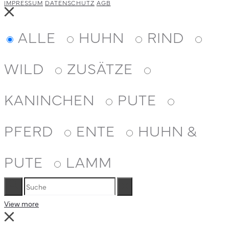
IMPRESSUM
DATENSCHUTZ
AGB
Close
ALLE
HUHN
RIND
WILD
ZUSÄTZE
KANINCHEN
PUTE
PFERD
ENTE
HUHN &
PUTE
LAMM
Suche
Reset
View more
Close