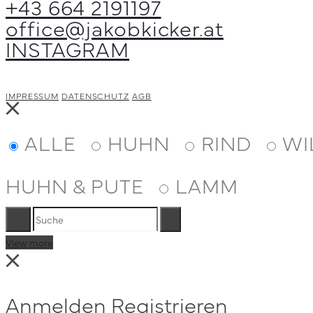
+43 664 2191197
können
office@jakobkicker.at
auf
INSTAGRAM
der
Produktseite
gewählt
IMPRESSUM
DATENSCHUTZ
AGB
Close
werden
ALLE
HUHN
RIND
WI
HUHN & PUTE
LAMM
Suche
Reset
View more
Close
Anmelden
Registrieren