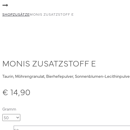
navigation
Lebertran
Zusatzstoff
SHOP
D
ZUSÄTZE
MONIS ZUSATZSTOFF E
MONIS ZUSATZSTOFF E
Taurin, Möhrengranulat, Bierhefepulver, Sonnenblumen-Lecithinpulver,
€
14,90
Gramm