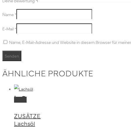
Deine Bewertung
*
Name
*
E-Mail
*
Name, E-Mail-Adresse und Website in diesem Browser für meine
ÄHNLICHE PRODUKTE
Dieses
Ausführung
Produkt
wählen
ZUSÄTZE
weist
Lachsöl
mehrere