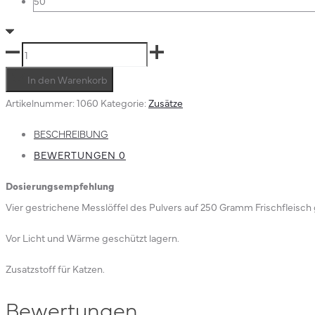
50
Monis
Zusatzstoff
In den Warenkorb
E
Artikelnummer:
1060
Kategorie:
Zusätze
Menge
BESCHREIBUNG
BEWERTUNGEN
0
Dosierungsempfehlung
Vier gestrichene Messlöffel des Pulvers auf 250 Gramm Frischfleisch
Vor Licht und Wärme geschützt lagern.
Zusatzstoff für Katzen.
Bewertungen