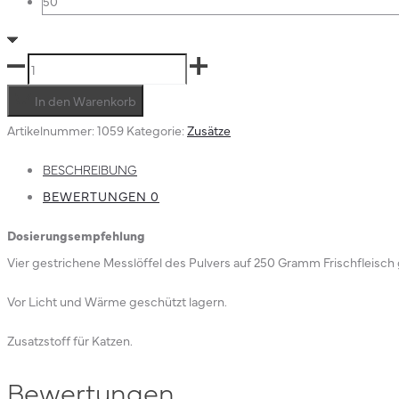
50
Monis
Zusatzstoff
In den Warenkorb
D
Artikelnummer:
1059
Kategorie:
Zusätze
Menge
BESCHREIBUNG
BEWERTUNGEN
0
Dosierungsempfehlung
Vier gestrichene Messlöffel des Pulvers auf 250 Gramm Frischfleisch
Vor Licht und Wärme geschützt lagern.
Zusatzstoff für Katzen.
Bewertungen