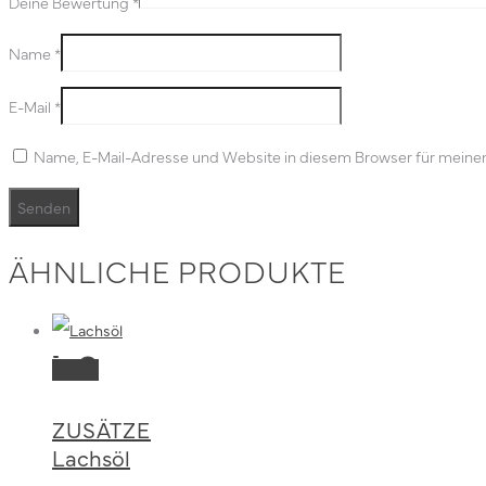
Deine Bewertung
*
Name
*
E-Mail
*
Name, E-Mail-Adresse und Website in diesem Browser für meine
ÄHNLICHE PRODUKTE
Dieses
Ausführung
Produkt
wählen
ZUSÄTZE
weist
Lachsöl
mehrere