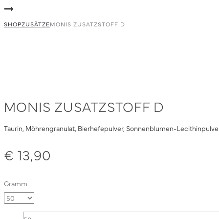
navigation
Monis
Zusatzstoff
Zusatzstoff
SHOP
C
ZUSÄTZE
MONIS ZUSATZSTOFF D
E
MONIS ZUSATZSTOFF D
Taurin, Möhrengranulat, Bierhefepulver, Sonnenblumen-Lecithinpulver
€
13,90
Gramm