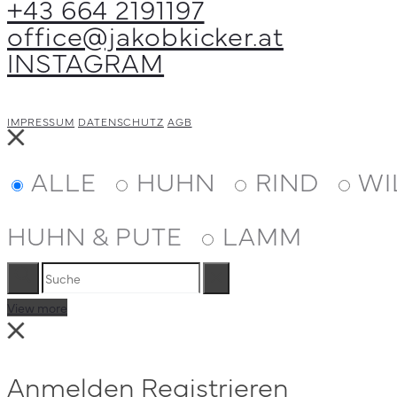
+43 664 2191197
können
office@jakobkicker.at
auf
INSTAGRAM
der
Produktseite
gewählt
IMPRESSUM
DATENSCHUTZ
AGB
Close
werden
ALLE
HUHN
RIND
WI
HUHN & PUTE
LAMM
Suche
Reset
View more
Close
Anmelden
Registrieren