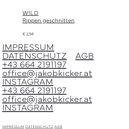
können
Produkt
auf
wählen
WILD
weist
der
Rippen geschnitten
mehrere
Produktseite
Varianten
€
2,94
gewählt
auf.
IMPRESSUM
werden
Die
DATENSCHUTZ
AGB
Optionen
+43 664 2191197
können
office@jakobkicker.at
auf
INSTAGRAM
der
+43 664 2191197
Produktseite
office@jakobkicker.at
gewählt
INSTAGRAM
werden
IMPRESSUM
DATENSCHUTZ
AGB