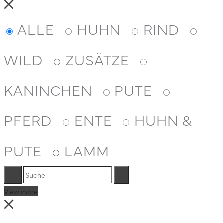
Close
ALLE
HUHN
RIND
WILD
ZUSÄTZE
KANINCHEN
PUTE
PFERD
ENTE
HUHN &
PUTE
LAMM
Suche
Reset
View more
Close