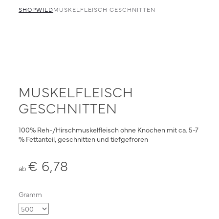
navigation
faschiert
SHOP
Innereien
WILD
MUSKELFLEISCH GESCHNITTEN
faschiert
MUSKELFLEISCH
GESCHNITTEN
100% Reh-/Hirschmuskelfleisch ohne Knochen mit ca. 5-7
% Fettanteil, geschnitten und tiefgefroren
€
6,78
ab
Gramm