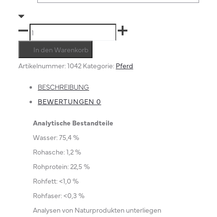
Filet
geschnitten
In den Warenkorb
Menge
Artikelnummer:
1042
Kategorie:
Pferd
BESCHREIBUNG
BEWERTUNGEN
0
Analytische Bestandteile
Wasser: 75,4 %
Rohasche: 1,2 %
Rohprotein: 22,5 %
Rohfett: <1,0 %
Rohfaser: <0,3 %
Analysen von Naturprodukten unterliegen