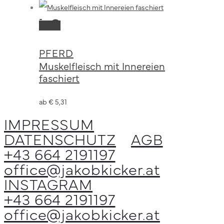
gewählt
Die
werden
Dieses
Ausführung
Optionen
Produkt
können
wählen
PFERD
weist
auf
Muskelfleisch mit Innereien
mehrere
der
faschiert
Varianten
Produktseite
auf.
ab
€
5,31
gewählt
Die
IMPRESSUM
werden
Optionen
DATENSCHUTZ
AGB
können
+43 664 2191197
auf
office@jakobkicker.at
der
INSTAGRAM
Produktseite
+43 664 2191197
gewählt
office@jakobkicker.at
werden