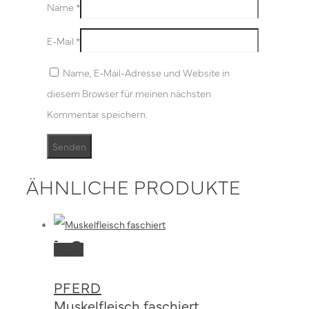
Name
*
E-Mail
*
Name, E-Mail-Adresse und Website in
diesem Browser für meinen nächsten
Kommentar speichern.
ÄHNLICHE PRODUKTE
Dieses
Ausführung
Produkt
wählen
PFERD
weist
Muskelfleisch faschiert
mehrere