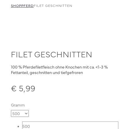
navigation
mit
SHOP
PFERD
FILET GESCHNITTEN
Innereien
faschiert
FILET GESCHNITTEN
100 % Pferdefiletfleisch ohne Knochen mit ca. <1-3 %
Fettanteil, geschnitten und tiefgefroren
€
5,99
Gramm
500