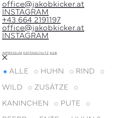
office@jakobkicker.at
können
INSTAGRAM
auf
+43 664 2191197
der
office@jakobkicker.at
Produktseite
INSTAGRAM
gewählt
werden
IMPRESSUM
DATENSCHUTZ
AGB
Close
ALLE
HUHN
RIND
WILD
ZUSÄTZE
KANINCHEN
PUTE