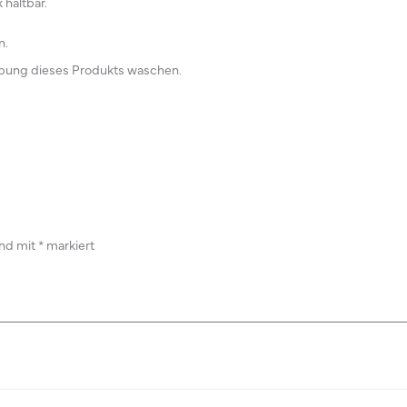
 haltbar.
n.
bung dieses Produkts waschen.
ind mit
*
markiert