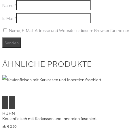
Name
*
E-Mail
*
Name, E-Mail-Adresse und Website in diesem Browser für meine
ÄHNLICHE PRODUKTE
Dieses
Ausführung
Produkt
HUHN
weist
wählen
Keulenfleisch mit Karkassen und Innereien faschiert
mehrere
ab
€
2,30