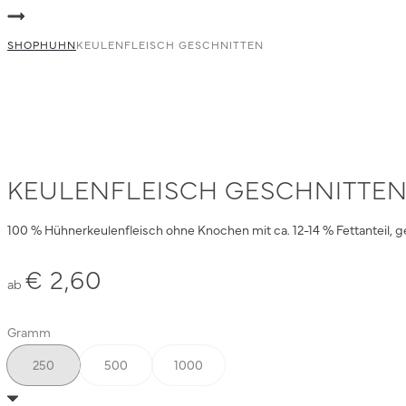
navigation
Keulenfleisch
faschiert
mit
SHOP
HUHN
KEULENFLEISCH GESCHNITTEN
Innereien
faschiert
KEULENFLEISCH GESCHNITTE
100 % Hühnerkeulenfleisch ohne Knochen mit ca. 12-14 % Fettanteil, 
€
2,60
ab
Gramm
250
500
1000