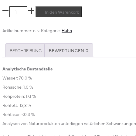
Keulenfleisch
In den Warenkorb
geschnitten
Menge
Artikelnummer:
n. v.
Kategorie:
Huhn
BESCHREIBUNG
BEWERTUNGEN
0
Analytische Bestandteile
Wasser: 70,0 %
Rohasche: 1,0 %
Rohprotein: 17,1 %
Rohfett:
12,8 %
Rohfaser: <0,3 %
Analysen von Naturprodukten unterliegen natürlichen Schwankungen