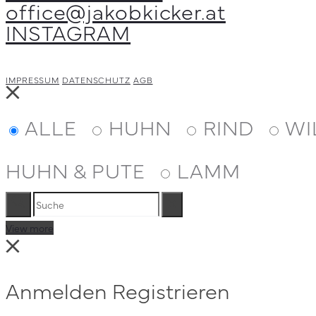
office@jakobkicker.at
können
INSTAGRAM
auf
der
Produktseite
IMPRESSUM
DATENSCHUTZ
AGB
gewählt
Close
werden
ALLE
HUHN
RIND
WI
HUHN & PUTE
LAMM
Suche
Reset
View more
Close
Anmelden
Registrieren