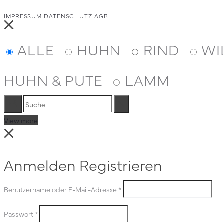
gewählt
IMPRESSUM
DATENSCHUTZ
AGB
Close
werden
ALLE
HUHN
RIND
WI
HUHN & PUTE
LAMM
Suche
Reset
View more
Close
Anmelden
Registrieren
Benutzername oder E-Mail-Adresse
*
Passwort
*