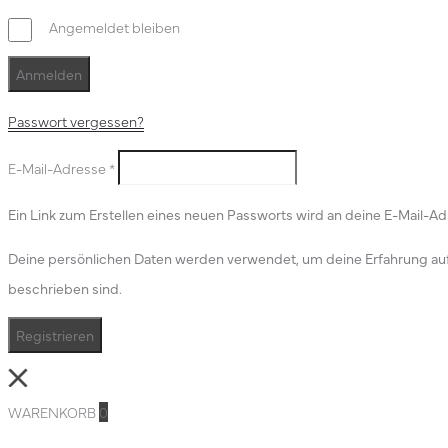
Angemeldet bleiben
Anmelden
Passwort vergessen?
E-Mail-Adresse
*
Ein Link zum Erstellen eines neuen Passworts wird an deine E-Mail-A
Deine persönlichen Daten werden verwendet, um deine Erfahrung auf d
beschrieben sind.
Registrieren
Close
WARENKORB
0