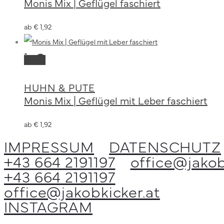
Monis Mix | Geflügel faschiert
mehrere
der
Varianten
Produktseite
ab
€
1,92
auf.
gewählt
Die
werden
Dieses
Ausführung
Optionen
Produkt
können
wählen
HUHN & PUTE
weist
auf
Monis Mix | Geflügel mit Leber faschiert
mehrere
der
Varianten
Produktseite
ab
€
1,92
auf.
gewählt
IMPRESSUM
DATENSCHUTZ
Die
werden
+43 664 2191197
office@jakob
Optionen
+43 664 2191197
können
office@jakobkicker.at
auf
INSTAGRAM
der
Produktseite