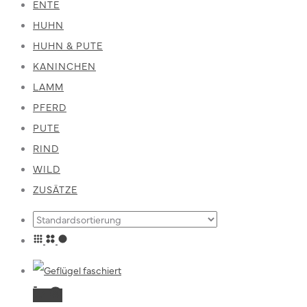
ENTE
HUHN
HUHN & PUTE
KANINCHEN
LAMM
PFERD
PUTE
RIND
WILD
ZUSÄTZE
Dieses
Ausführung